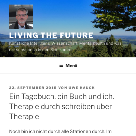
Zum
Inhalt
springen
LIVING THE FUTURE
Künstliche Intelligenz, Wissenschaft, Mental health und was
mir sonst noch in den Sinn kommt
Menü
VERÖFFENTLICHT
22. SEPTEMBER 2015
VON
UWE HAUCK
AM
Ein Tagebuch, ein Buch und ich.
Therapie durch schreiben über
Therapie
Noch bin ich nicht durch alle Stationen durch. Im