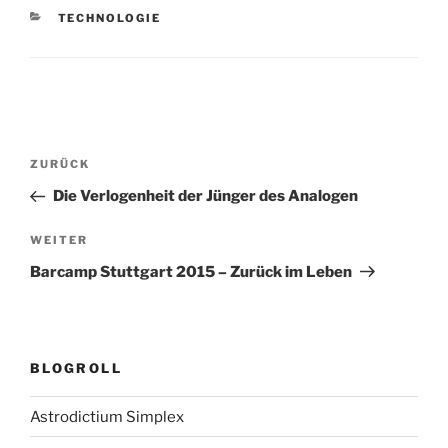
KATEGORIEN
TECHNOLOGIE
Beitragsnavigation
Vorheriger
ZURÜCK
Beitrag
Die Verlogenheit der Jünger des Analogen
Nächster
WEITER
Beitrag
Barcamp Stuttgart 2015 – Zurück im Leben
BLOGROLL
Astrodictium Simplex