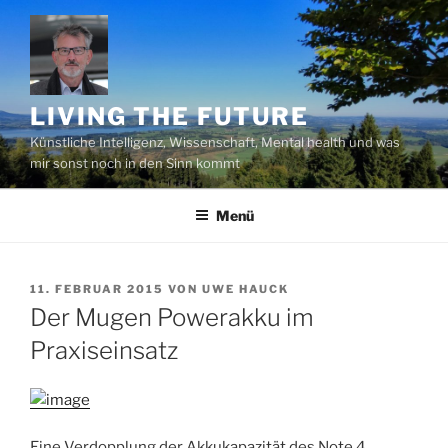
Zum
Inhalt
springen
LIVING THE FUTURE
Künstliche Intelligenz, Wissenschaft, Mental health und was
mir sonst noch in den Sinn kommt
Menü
VERÖFFENTLICHT
11. FEBRUAR 2015
VON
UWE HAUCK
AM
Der Mugen Powerakku im
Praxiseinsatz
Eine Verdopplung der Akkukapazität des Note 4