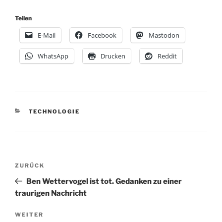
Teilen
E-Mail
Facebook
Mastodon
WhatsApp
Drucken
Reddit
KATEGORIEN
TECHNOLOGIE
Beitragsnavigation
Vorheriger
ZURÜCK
Beitrag
Ben Wettervogel ist tot. Gedanken zu einer
traurigen Nachricht
Nächster
WEITER