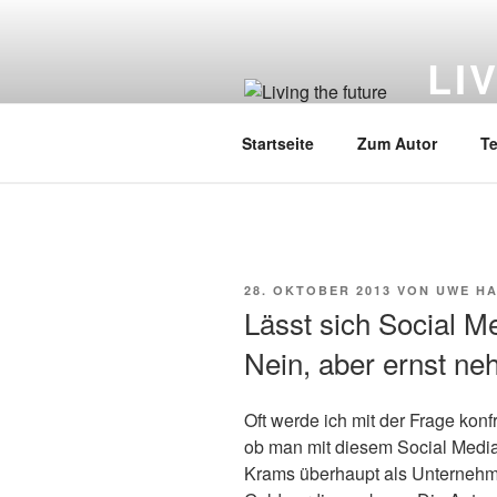
Zum
Inhalt
LI
springen
Künstlic
Startseite
Zum Autor
Te
VERÖFFENTLICHT
28. OKTOBER 2013
VON
UWE H
AM
Lässt sich Social M
Nein, aber ernst ne
Oft werde ich mit der Frage konfr
ob man mit diesem Social Medi
Krams überhaupt als Unterneh