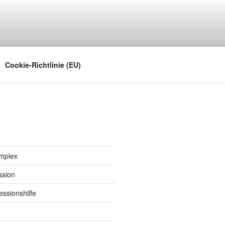
noch in den Sinn kommt
Cookie-Richtlinie (EU)
implex
ssion
ssionshilfe