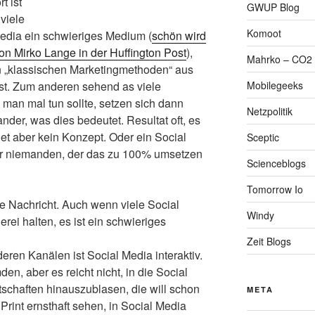
t ist
GWUP Blog
 viele
Komoot
Media ein schwieriges Medium (
schön wird
 von Mirko Lange in der Huffington Post
),
Mahrko – CO2 
en „klassischen Marketingmethoden“ aus
Mobilegeeks
st. Zum anderen sehend as viele
 man mal tun sollte, setzen sich dann
Netzpolitik
ander, was dies bedeutet. Resultat oft, es
et aber kein Konzept. Oder ein Social
Sceptic
er niemanden, der das zu 100% umsetzen
Scienceblogs
Tomorrow Io
te Nachricht. Auch wenn viele Social
Windy
rei halten, es ist ein schwieriges
Zeit Blogs
ren Kanälen ist Social Media interaktiv.
n, aber es reicht nicht, in die Social
schaften hinauszublasen, die will schon
META
rint ernsthaft sehen, in Social Media