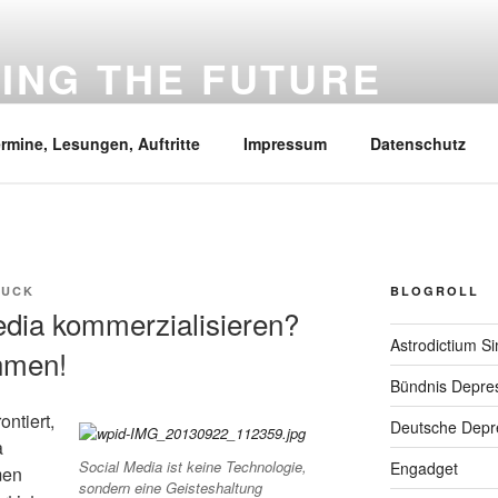
VING THE FUTURE
he Intelligenz, Wissenschaft, Mental health und was mir sonst 
rmine, Lesungen, Auftritte
Impressum
Datenschutz
AUCK
BLOGROLL
edia kommerzialisieren?
Astrodictium S
hmen!
Bündnis Depre
ontiert,
Deutsche Depre
a
Social Media ist keine Technologie,
Engadget
men
sondern eine Geisteshaltung