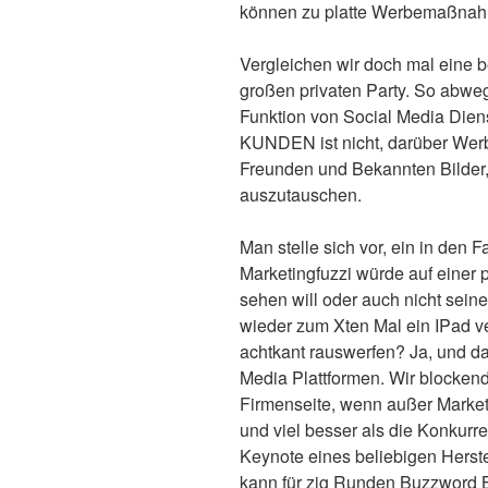
können zu platte Werbemaßnahme
Vergleichen wir doch mal eine be
großen privaten Party. So abwegi
Funktion von Social Media Die
KUNDEN ist nicht, darüber Wer
Freunden und Bekannten Bilder,
auszutauschen.
Man stelle sich vor, ein in den
Marketingfuzzi würde auf einer 
sehen will oder auch nicht sei
wieder zum Xten Mal ein IPad v
achtkant rauswerfen? Ja, und da
Media Plattformen. Wir blockend
Firmenseite, wenn außer Marketi
und viel besser als die Konkurr
Keynote eines beliebigen Herst
kann für zig Runden Buzzword 