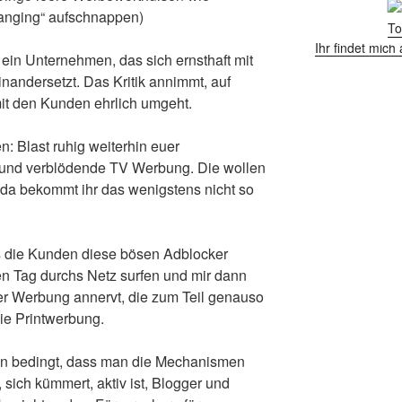
hanging“ aufschnappen)
Ihr findet mic
 ein Unternehmen, das sich ernsthaft mit
andersetzt. Das Kritik annimmt, auf
t den Kunden ehrlich umgeht.
n: Blast ruhig weiterhin euer
 und verblödende TV Werbung. Die wollen
 da bekommt ihr das wenigstens nicht so
ss die Kunden diese bösen Adblocker
zen Tag durchs Netz surfen und mir dann
er Werbung annervt, die zum Teil genauso
ie Printwerbung.
en bedingt, dass man die Mechanismen
, sich kümmert, aktiv ist, Blogger und