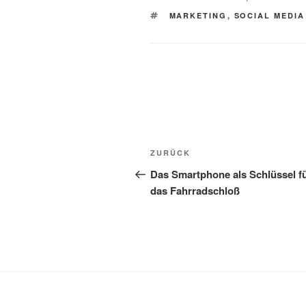
SCHLAGWÖRTER
MARKETING
,
SOCIAL MEDIA
Beitragsnavigation
Vorheriger
ZURÜCK
Beitrag
Das Smartphone als Schlüssel f
das Fahrradschloß