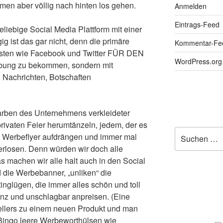
n aber völlig nach hinten los gehen.
Anmelden
Eintrags-Feed
liebige Social Media Plattform mit einer
g ist das gar nicht, denn die primäre
Kommentar-Fe
nsten wie Facebook und Twitter FÜR DEN
WordPress.org
bung zu bekommen, sondern mit
 Nachrichten, Botschaften
 Farben des Unternehmens verkleideter
privaten Feier herumtänzeln, jedem, der es
Suchen
ne Werbeflyer aufdrängen und immer mal
nach:
erlosen. Denn würden wir doch alle
s machen wir alle halt auch in den Social
 die Werbebanner, „unliken“ die
nglügen, die immer alles schön und toll
enz und unschlagbar anpreisen. (Eine
ellers zu einem neuen Produkt und man
Bingo leere Werbeworthülsen wie