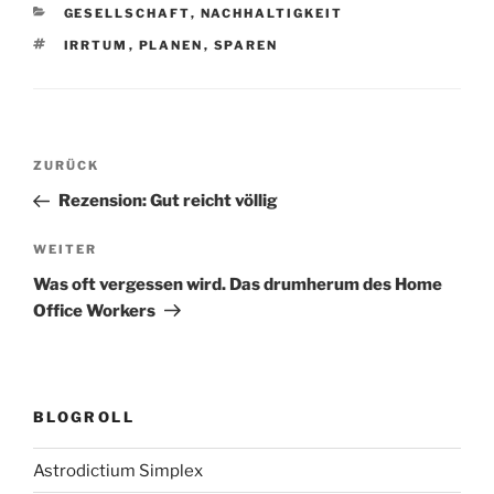
KATEGORIEN
GESELLSCHAFT
,
NACHHALTIGKEIT
SCHLAGWÖRTER
IRRTUM
,
PLANEN
,
SPAREN
Beitragsnavigation
Vorheriger
ZURÜCK
Beitrag
Rezension: Gut reicht völlig
Nächster
WEITER
Beitrag
Was oft vergessen wird. Das drumherum des Home
Office Workers
BLOGROLL
Astrodictium Simplex