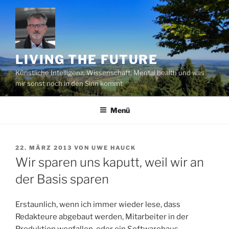
Zum
Inhalt
springen
LIVING THE FUTURE
Künstliche Intelligenz, Wissenschaft, Mental health und was
mir sonst noch in den Sinn kommt
Menü
VERÖFFENTLICHT
22. MÄRZ 2013
VON
UWE HAUCK
AM
Wir sparen uns kaputt, weil wir an
der Basis sparen
Erstaunlich, wenn ich immer wieder lese, dass
Redakteure abgebaut werden, Mitarbeiter in der