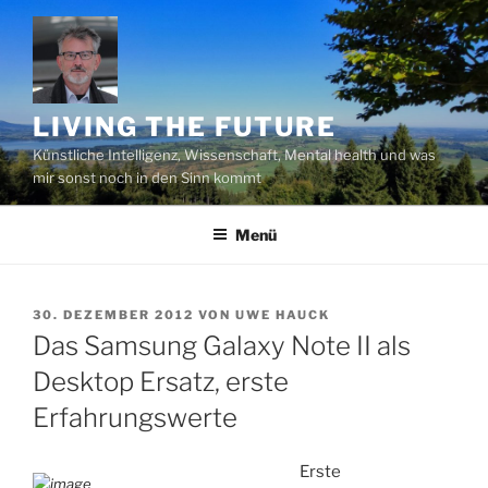
Zum
Inhalt
springen
LIVING THE FUTURE
Künstliche Intelligenz, Wissenschaft, Mental health und was
mir sonst noch in den Sinn kommt
Menü
VERÖFFENTLICHT
30. DEZEMBER 2012
VON
UWE HAUCK
AM
Das Samsung Galaxy Note II als
Desktop Ersatz, erste
Erfahrungswerte
Erste