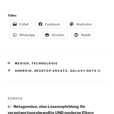
Teilen
E-Mail
Facebook
Mastodon
WhatsApp
Drucken
Reddit
KATEGORIEN
MEDIEN
,
TECHNOLOGIE
SCHLAGWÖRTER
ANDROID
,
DESKTOP ERSATZ
,
GALAXY NOTE II
Beitragsnavigation
Vorheriger
ZURÜCK
Beitrag
Netzgemüse, eine Leseempfehlung für
verantwortungsbewußte UND moderne Eltern