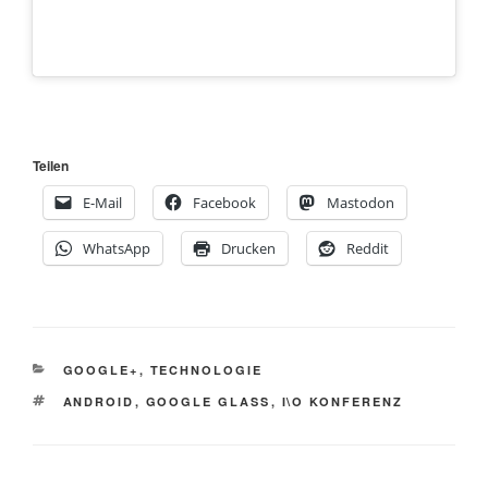
Teilen
E-Mail
Facebook
Mastodon
WhatsApp
Drucken
Reddit
KATEGORIEN
GOOGLE+
,
TECHNOLOGIE
SCHLAGWÖRTER
ANDROID
,
GOOGLE GLASS
,
I\O KONFERENZ