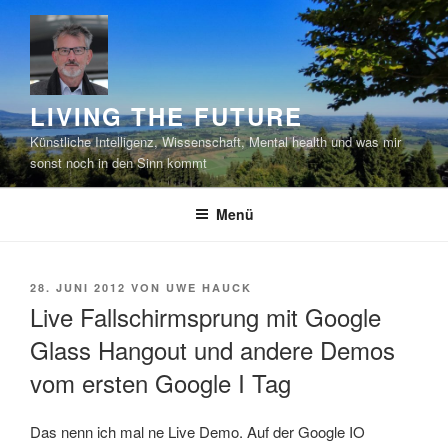
Zum
Inhalt
springen
LIVING THE FUTURE
Künstliche Intelligenz, Wissenschaft, Mental health und was mir
sonst noch in den Sinn kommt
Menü
VERÖFFENTLICHT
28. JUNI 2012
VON
UWE HAUCK
AM
Live Fallschirmsprung mit Google
Glass Hangout und andere Demos
vom ersten Google I Tag
Das nenn ich mal ne Live Demo. Auf der Google IO