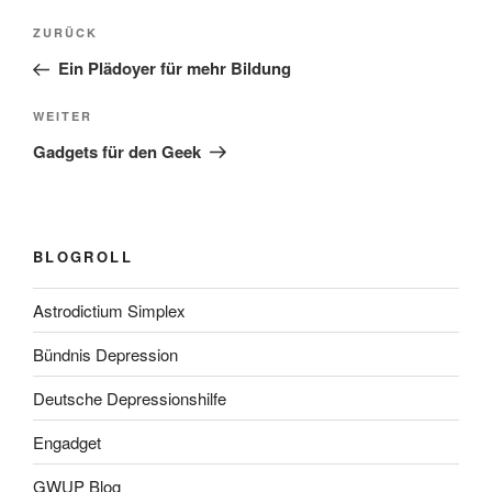
Beitragsnavigation
Vorheriger
ZURÜCK
Beitrag
Ein Plädoyer für mehr Bildung
Nächster
WEITER
Beitrag
Gadgets für den Geek
BLOGROLL
Astrodictium Simplex
Bündnis Depression
Deutsche Depressionshilfe
Engadget
GWUP Blog