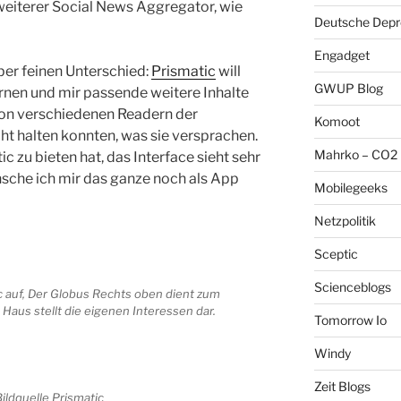
 weiterer Social News Aggregator, wie
Deutsche Depre
Engadget
ber feinen Unterschied:
Prismatic
will
GWUP Blog
 lernen und mir passende weitere Inhalte
von verschiedenen Readern der
Komoot
cht halten konnten, was sie versprachen.
Mahrko – CO2 
 zu bieten hat, das Interface sieht sehr
nsche ich mir das ganze noch als App
Mobilegeeks
Netzpolitik
Sceptic
Scienceblogs
c auf, Der Globus Rechts oben dient zum
 Haus stellt die eigenen Interessen dar.
Tomorrow Io
Windy
Zeit Blogs
ildquelle Prismatic