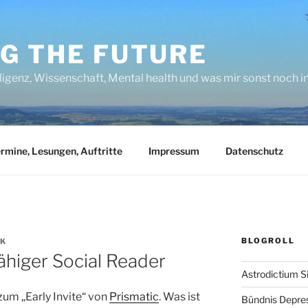
NG THE FUTURE
lligenz, Wissenschaft, Mental health und was mir sonst noch 
rmine, Lesungen, Auftritte
Impressum
Datenschutz
BLOGROLL
CK
fähiger Social Reader
Astrodictium S
um „Early Invite“ von
Prismatic
. Was ist
Bündnis Depre