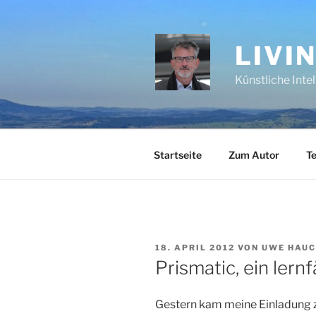
Zum
Inhalt
springen
LIVI
Künstliche Inte
Startseite
Zum Autor
Te
VERÖFFENTLICHT
18. APRIL 2012
VON
UWE HAU
AM
Prismatic, ein lern
Gestern kam meine Einladung z