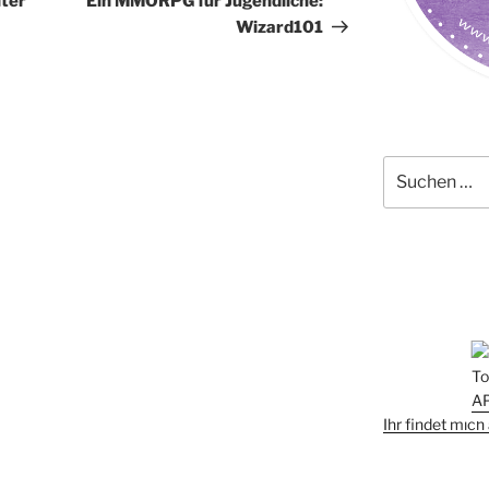
ter
Ein MMORPG für Jugendliche:
Wizard101
Suchen
nach:
Ihr findet mic