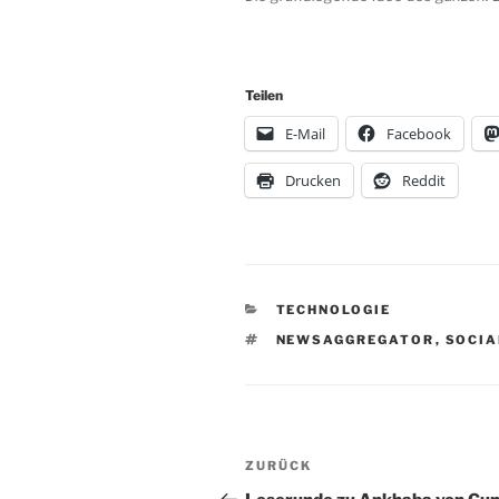
Teilen
E-Mail
Facebook
Drucken
Reddit
KATEGORIEN
TECHNOLOGIE
SCHLAGWÖRTER
NEWSAGGREGATOR
,
SOCIA
Beitragsnavigation
Vorheriger
ZURÜCK
Beitrag