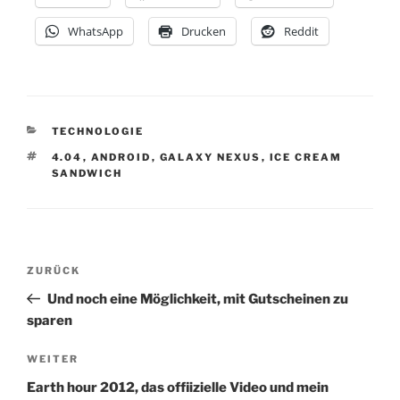
WhatsApp
Drucken
Reddit
KATEGORIEN
TECHNOLOGIE
SCHLAGWÖRTER
4.04
,
ANDROID
,
GALAXY NEXUS
,
ICE CREAM
SANDWICH
Beitragsnavigation
Vorheriger
ZURÜCK
Beitrag
Und noch eine Möglichkeit, mit Gutscheinen zu
sparen
Nächster
WEITER
Beitrag
Earth hour 2012, das offiizielle Video und mein