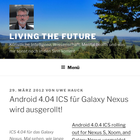
Zum
Inhalt
springen
LIVING THE FUTURE
Künstliche Intelligenz, Wissenschaft, Mental health und was
mir sonst noch in den Sinn kommt
Menü
VERÖFFENTLICHT
29. MÄRZ 2012
VON
UWE HAUCK
AM
Android 4.04 ICS für Galaxy Nexus
wird ausgerollt!
Android 4.0.4 ICS rolling
ICS 4.04 für das Galaxy
out for Nexus S, Xoom, and
Nexus. Mal sehen, wie lange