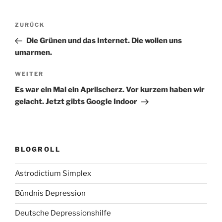
Beitragsnavigation
Vorheriger
ZURÜCK
Beitrag
Die Grünen und das Internet. Die wollen uns
umarmen.
Nächster
WEITER
Beitrag
Es war ein Mal ein Aprilscherz. Vor kurzem haben wir
gelacht. Jetzt gibts Google Indoor
BLOGROLL
Astrodictium Simplex
Bündnis Depression
Deutsche Depressionshilfe