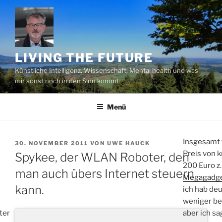
Zum
Inhalt
springen
LIVING THE FUTURE
Künstliche Intelligenz, Wissenschaft, Mental health und was
mir sonst noch in den Sinn kommt
Menü
Insgesamt 
VERÖFFENTLICHT
30. NOVEMBER 2011
VON
UWE HAUCK
AM
Preis von 
Spykee, der WLAN Roboter, den
200 Euro z.
man auch übers Internet steuern
Megagadg
kann.
ich hab deu
weniger be
ter
aber ich sa