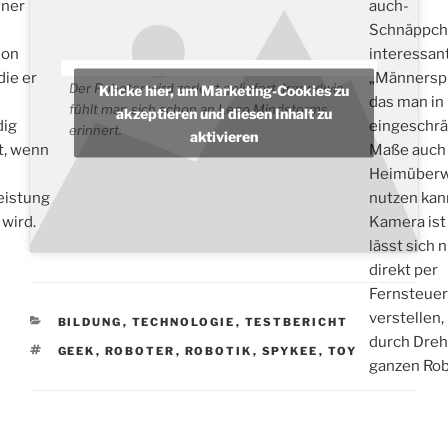
iner
auch-
Schnäppch
ion
interessan
die er
„Männerspi
Der Roboter wird zerlegt geliefert. Irgendwie
Klicke hier, um Marketing-Cookies zu
das man in
fühlt man sich schon an Lego Mindstorms
akzeptieren und diesen Inhalt zu
dig
eingeschr
erinnert.
aktivieren
t, wenn
Maße auch 
Heimüber
eistung
nutzen kan
 wird.
Kamera ist 
lässt sich n
direkt per
Fernsteue
verstellen,
KATEGORIEN
BILDUNG
,
TECHNOLOGIE
,
TESTBERICHT
durch Dre
SCHLAGWÖRTER
GEEK
,
ROBOTER
,
ROBOTIK
,
SPYKEE
,
TOY
ganzen Rob