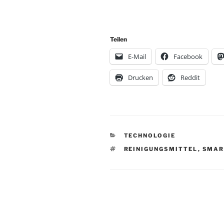
Teilen
E-Mail
Facebook
Drucken
Reddit
KATEGORIEN
TECHNOLOGIE
SCHLAGWÖRTER
REINIGUNGSMITTEL
,
SMAR