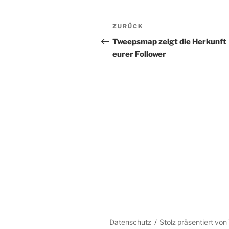
Beitragsnavigation
Vorheriger
ZURÜCK
Beitrag
Tweepsmap zeigt die Herkunft
eurer Follower
Datenschutz
Stolz präsentiert vo