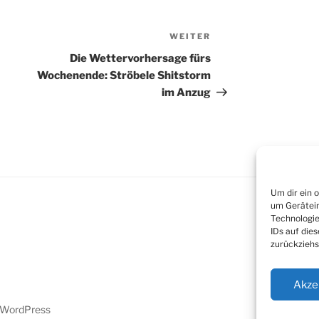
WEITER
Nächster
Beitrag
Die Wettervorhersage fürs
Wochenende: Ströbele Shitstorm
im Anzug
Um dir ein 
um Gerätein
Technologie
IDs auf die
zurückziehs
Akze
n WordPress