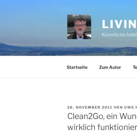
Zum
Inhalt
springen
LIVI
Künstliche Inte
Startseite
Zum Autor
Te
VERÖFFENTLICHT
26. NOVEMBER 2011
VON
UWE 
AM
Clean2Go, ein Wun
wirklich funktionie