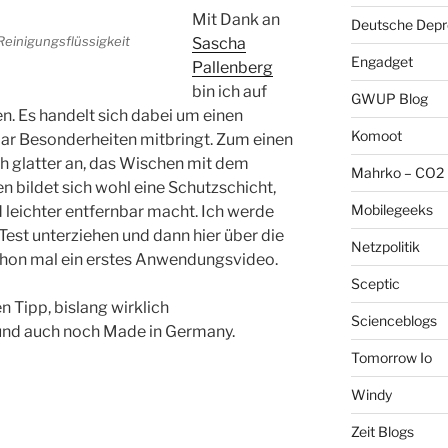
Mit Dank an
Deutsche Depre
Reinigungsflüssigkeit
Sascha
Engadget
Pallenberg
bin ich auf
GWUP Blog
 Es handelt sich dabei um einen
Komoot
paar Besonderheiten mitbringt. Zum einen
ch glatter an, das Wischen mit dem
Mahrko – CO2 
n bildet sich wohl eine Schutzschicht,
Mobilegeeks
 leichter entfernbar macht. Ich werde
est unterziehen und dann hier über die
Netzpolitik
chon mal ein erstes Anwendungsvideo.
Sceptic
 Tipp, bislang wirklich
Scienceblogs
nd auch noch Made in Germany.
Tomorrow Io
Windy
Zeit Blogs