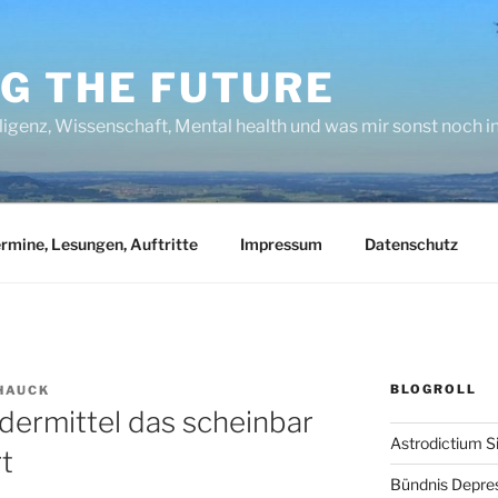
NG THE FUTURE
lligenz, Wissenschaft, Mental health und was mir sonst noch 
rmine, Lesungen, Auftritte
Impressum
Datenschutz
BLOGROLL
HAUCK
dermittel das scheinbar
Astrodictium S
rt
Bündnis Depre