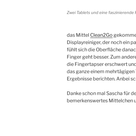
Zwei Tablets und eine faszinierende 
das Mittel
Clean2Go
gekommen.
Displayreiniger, der noch ein 
fühlt sich die Oberfläche dana
Finger geht besser. Zum andere
die Fingertapser erschwert und
das ganze einem mehrtägigen T
Ergebnisse berichten. Anbei s
Danke schon mal Sascha für den
bemerkenswertes Mittelchen u