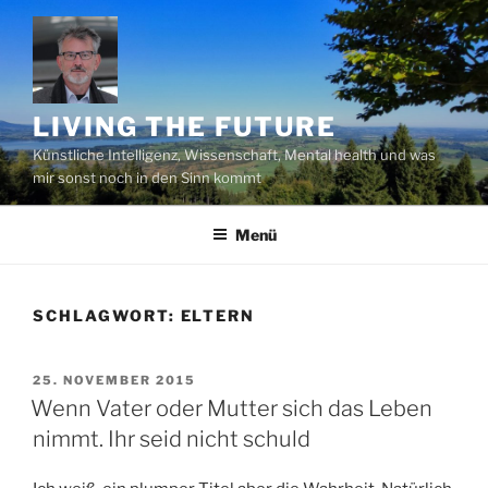
Zum
Inhalt
springen
LIVING THE FUTURE
Künstliche Intelligenz, Wissenschaft, Mental health und was
mir sonst noch in den Sinn kommt
Menü
SCHLAGWORT:
ELTERN
VERÖFFENTLICHT
25. NOVEMBER 2015
AM
Wenn Vater oder Mutter sich das Leben
nimmt. Ihr seid nicht schuld