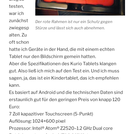
testen,
war ich
zunächst
Der rote Rahmen ist nur ein Schutz gegen
zwiegesp
Stürze und lässt sich auch abnehmen.
alten. Zu
oft schon
hatte ich Geräte in der Hand, die mit einem echten
Tablet nur den Bildschirm gemein hatten.
Aber die Spezifikationen des Kurio Tablets klangen
gut. Also ließ ich mich auf den Test ein. Und ich muss
sagen, ja, das ist ein Kindertablet, das ich empfehlen
kann.
Es basiert auf Android und die technischen Daten sind
erstaunlich gut für den geringen Preis von knapp 120
Euro:
7 Zoll kapazitiver Touchscreen (5-Punkt)
Auflösung: 1024×600 pixel
Prozessor: Intel® Atom® Z2520–1.2 GHz Dual core