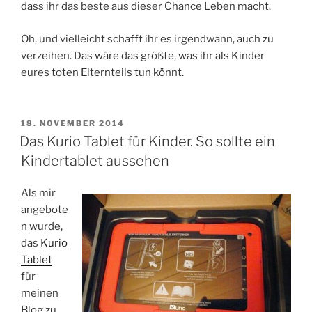
dass ihr das beste aus dieser Chance Leben macht.
Oh, und vielleicht schafft ihr es irgendwann, auch zu
verzeihen. Das wäre das größte, was ihr als Kinder
eures toten Elternteils tun könnt.
VERÖFFENTLICHT
18. NOVEMBER 2014
AM
Das Kurio Tablet für Kinder. So sollte ein
Kindertablet aussehen
Als mir
angebote
n wurde,
das
Kurio
Tablet
für
meinen
Blog zu