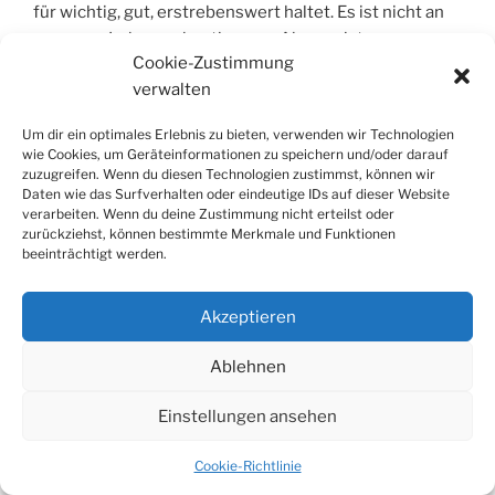
für wichtig, gut, erstrebenswert haltet. Es ist nicht an
uns, euer Leben zu bestimmen. Aber es ist unsere
Cookie-Zustimmung
Aufgabe, euch so viel Wissen und moralisch-ethische
verwalten
Hilfe zu geben, wie ihr anzunehmen bereit seid.
Um dir ein optimales Erlebnis zu bieten, verwenden wir Technologien
Und wir werden da sein, auch wenn wir ganz fern sind.
wie Cookies, um Geräteinformationen zu speichern und/oder darauf
Alleine im Leben mögt ihr des öfteren sein, sei es
zuzugreifen. Wenn du diesen Technologien zustimmst, können wir
Daten wie das Surfverhalten oder eindeutige IDs auf dieser Website
durch einen Umzug, durch eine enttäuschte Liebe oder
verarbeiten. Wenn du deine Zustimmung nicht erteilst oder
andere Umstände, doch einsam seid ihr nie, denn ihr
zurückziehst, können bestimmte Merkmale und Funktionen
habt uns, und ihr habt euch als Geschwister. Und das ist
beeinträchtigt werden.
ein Band, das ein Leben lang hält.
Akzeptieren
Ablehnen
VERÖFFENTLICHT
28. DEZEMBER 2012
Einstellungen ansehen
AM
Netzgemüse, eine Leseempfehlung für
verantwortungsbewußte UND moderne
Cookie-Richtlinie