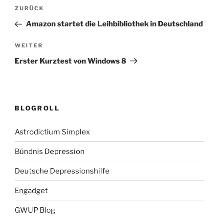
Beitragsnavigation
Vorheriger
ZURÜCK
Beitrag
Amazon startet die Leihbibliothek in Deutschland
Nächster
WEITER
Beitrag
Erster Kurztest von Windows 8
BLOGROLL
Astrodictium Simplex
Bündnis Depression
Deutsche Depressionshilfe
Engadget
GWUP Blog