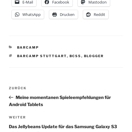
E-Mail
Facebook
Mastodon
WhatsApp
Drucken
Reddit
KATEGORIEN
BARCAMP
SCHLAGWÖRTER
BARCAMP STUTTGART
,
BCS5
,
BLOGGER
Beitragsnavigation
Vorheriger
ZURÜCK
Beitrag
Meine momentanen Spieleempfehlungen für
Android Tablets
Nächster
WEITER
Beitrag
Das Jellybeans Update für das Samsung Galaxy S3