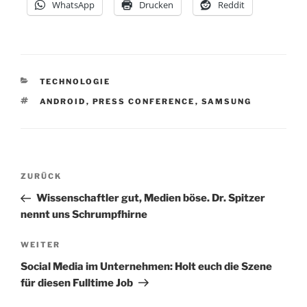
WhatsApp
Drucken
Reddit
KATEGORIEN
TECHNOLOGIE
SCHLAGWÖRTER
ANDROID
,
PRESS CONFERENCE
,
SAMSUNG
Beitragsnavigation
Vorheriger
ZURÜCK
Beitrag
Wissenschaftler gut, Medien böse. Dr. Spitzer
nennt uns Schrumpfhirne
Nächster
WEITER
Beitrag
Social Media im Unternehmen: Holt euch die Szene
für diesen Fulltime Job