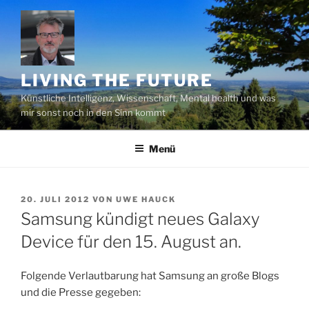
Zum
Inhalt
springen
LIVING THE FUTURE
Künstliche Intelligenz, Wissenschaft, Mental health und was
mir sonst noch in den Sinn kommt
Menü
VERÖFFENTLICHT
20. JULI 2012
VON
UWE HAUCK
AM
Samsung kündigt neues Galaxy
Device für den 15. August an.
Folgende Verlautbarung hat Samsung an große Blogs
und die Presse gegeben: