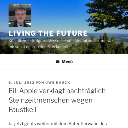
Zum
Inhalt
springen
LIVING THE FUTURE
Künstliche Intelligenz, Wissenschaft, Mental health und was
mir sonst noch in den Sinn kommt
Menü
VERÖFFENTLICHT
6. JULI 2012
VON
UWE HAUCK
AM
Eil: Apple verklagt nachträglich
Steinzeitmenschen wegen
Faustkeil
Ja, jetzt gehts weiter mit dem Patentierwahn des