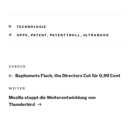
KATEGORIEN
TECHNOLOGIE
SCHLAGWÖRTER
APPE
,
PATENT
,
PATENTTROLL
,
ULTRABOOK
Beitragsnavigation
Vorheriger
ZURÜCK
Beitrag
Baphomets Fluch, the Directors Cut für 0,99 Cent
Nächster
WEITER
Beitrag
Mozilla stoppt die Weiterentwicklung von
Thunderbird