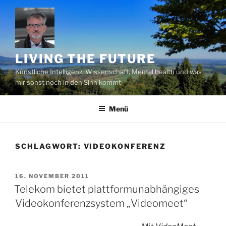
Zum
Inhalt
springen
LIVING THE FUTURE
Künstliche Intelligenz, Wissenschaft, Mental health und was
mir sonst noch in den Sinn kommt
Menü
SCHLAGWORT:
VIDEOKONFERENZ
VERÖFFENTLICHT
16. NOVEMBER 2011
AM
Telekom bietet plattformunabhängiges
Videokonferenzsystem „Videomeet“