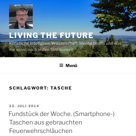
Zum
Inhalt
springen
LIVING THE FUTURE
Künstliche Intelligenz, Wissenschaft, Mental health und was
mir sonst noch in den Sinn kommt
Menü
SCHLAGWORT:
TASCHE
VERÖFFENTLICHT
22. JULI 2014
AM
Fundstück der Woche. (Smartphone-)
Taschen aus gebrauchten
Feuerwehrschläuchen