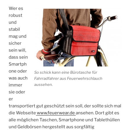
Wer es
robust
und
stabil
mag und
sicher
sein will,
dass sein
Smartph
one oder
So schick kann eine Bürotasche für
was auch
Fahrradfahrer aus Feuerwehrschlauch
aussehen.
immer
sie oder
er
transportiert gut geschützt sein soll, der sollte sich mal
die Webseite
www.feuerwear.de
ansehen. Dort gibt es
alle möglichen Taschen, Smartphone und Tablethüllen
und Geldbörsen hergestellt aus sorgfältig