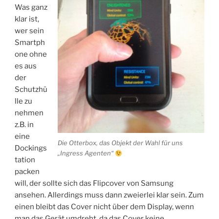
Was ganz
klar ist,
wer sein
Smartph
one ohne
es aus
der
Schutzhü
lle zu
nehmen
z.B. in
eine
Die Otterbox, das Objekt der Wahl für uns
Dockings
„Ingress Agenten“
tation
packen
will, der sollte sich das Flipcover von Samsung
ansehen. Allerdings muss dann zweierlei klar sein. Zum
einen bleibt das Cover nicht über dem Display, wenn
man das Gerät umdreht, da das Cover keine