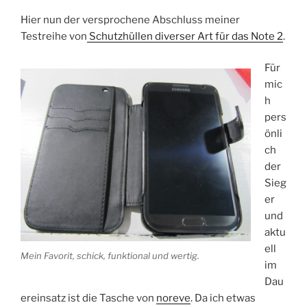
Hier nun der versprochene Abschluss meiner
Testreihe von
Schutzhüllen diverser Art für das Note 2
.
Für
mic
h
pers
önli
ch
der
Sieg
er
und
aktu
ell
Mein Favorit, schick, funktional und wertig.
im
Dau
ereinsatz ist die Tasche von
noreve
. Da ich etwas