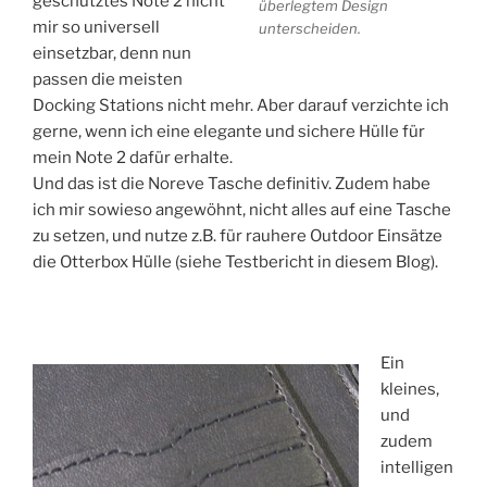
geschütztes Note 2 nicht
überlegtem Design
mir so universell
unterscheiden.
einsetzbar, denn nun
passen die meisten
Docking Stations nicht mehr. Aber darauf verzichte ich
gerne, wenn ich eine elegante und sichere Hülle für
mein Note 2 dafür erhalte.
Und das ist die Noreve Tasche definitiv. Zudem habe
ich mir sowieso angewöhnt, nicht alles auf eine Tasche
zu setzen, und nutze z.B. für rauhere Outdoor Einsätze
die Otterbox Hülle (siehe Testbericht in diesem Blog).
Ein
kleines,
und
zudem
intelligen