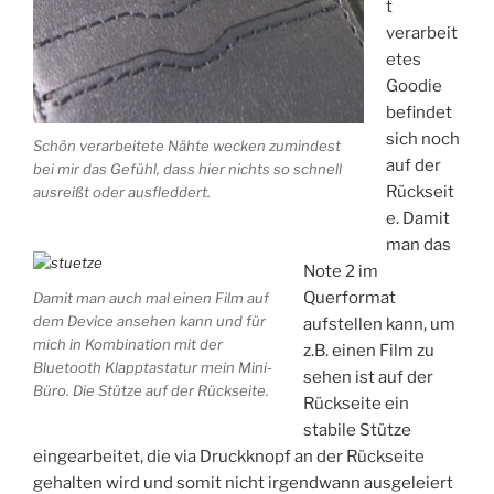
t
verarbeit
etes
Goodie
befindet
sich noch
Schön verarbeitete Nähte wecken zumindest
auf der
bei mir das Gefühl, dass hier nichts so schnell
Rückseit
ausreißt oder ausfleddert.
e. Damit
man das
Note 2 im
Querformat
Damit man auch mal einen Film auf
dem Device ansehen kann und für
aufstellen kann, um
mich in Kombination mit der
z.B. einen Film zu
Bluetooth Klapptastatur mein Mini-
sehen ist auf der
Büro. Die Stütze auf der Rückseite.
Rückseite ein
stabile Stütze
eingearbeitet, die via Druckknopf an der Rückseite
gehalten wird und somit nicht irgendwann ausgeleiert