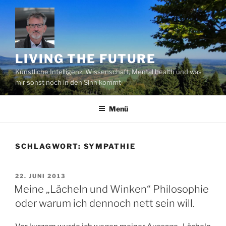
Zum
Inhalt
springen
LIVING THE FUTURE
Künstliche Intelligenz, Wissenschaft, Mental health und was
mir sonst noch in den Sinn kommt
Menü
SCHLAGWORT:
SYMPATHIE
VERÖFFENTLICHT
22. JUNI 2013
AM
Meine „Lächeln und Winken“ Philosophie
oder warum ich dennoch nett sein will.