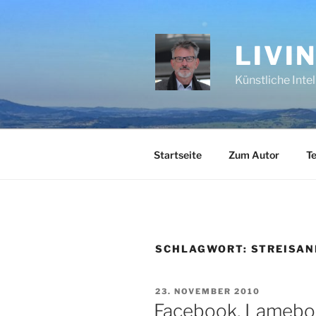
Zum
Inhalt
springen
LIVI
Künstliche Inte
Startseite
Zum Autor
Te
SCHLAGWORT:
STREISAN
VERÖFFENTLICHT
23. NOVEMBER 2010
AM
Facebook, Lameboo