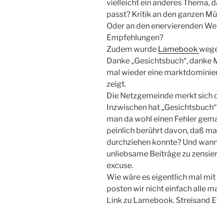
vielleicht ein anderes Thema, 
passt? Kritik an den ganzen Mü
Oder an den enervierenden W
Empfehlungen?
Zudem wurde
Lamebook
wege
Danke „Gesichtsbuch“, danke M
mal wieder eine marktdominier
zeigt.
Die Netzgemeinde merkt sich 
Inzwischen hat „Gesichtsbuch“ 
man da wohl einen Fehler gema
peinlich berührt davon, daß m
durchziehen konnte? Und wann 
unliebsame Beiträge zu zensier
excuse.
Wie wäre es eigentlich mal m
posten wir nicht einfach alle 
Link zu Lamebook. Streisand E