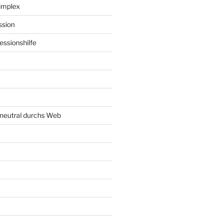
implex
ssion
ssionshilfe
neutral durchs Web