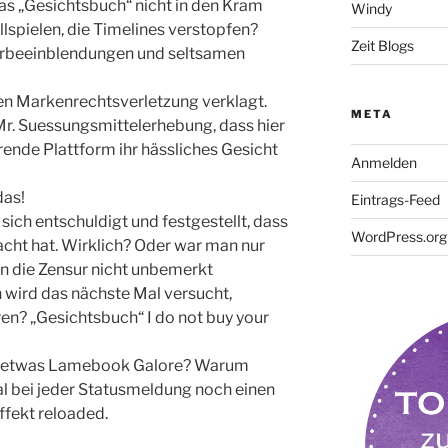
das „Gesichtsbuch“ nicht in den Kram
Windy
llspielen, die Timelines verstopfen?
Zeit Blogs
erbeeinblendungen und seltsamen
n Markenrechtsverletzung verklagt.
META
r. Suessungsmittelerhebung, dass hier
ende Plattform ihr hässliches Gesicht
Anmelden
das!
Eintrags-Feed
sich entschuldigt und festgestellt, dass
WordPress.org
cht hat. Wirklich? Oder war man nur
an die Zensur nicht unbemerkt
wird das nächste Mal versucht,
en? „Gesichtsbuch“ I do not buy your
it etwas Lamebook Galore? Warum
mal bei jeder Statusmeldung noch einen
ffekt reloaded.