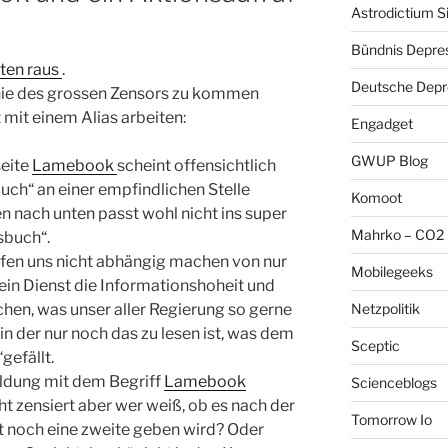
Astrodictium S
Bündnis Depre
ten raus
.
Deutsche Depre
linie des grossen Zensors zu kommen
t mit einem Alias arbeiten:
Engadget
GWUP Blog
seite
Lamebook
scheint offensichtlich
ch“ an einer empfindlichen Stelle
Komoot
 nach unten passt wohl nicht ins super
Mahrko – CO2 
sbuch“.
rfen uns nicht abhängig machen von nur
Mobilegeeks
ein Dienst die Informationshoheit und
Netzpolitik
chen, was unser aller Regierung so gerne
 in der nur noch das zu lesen ist, was dem
Sceptic
gefällt.
eldung mit dem Begriff
Lamebook
Scienceblogs
cht zensiert aber wer weiß, ob es nach der
Tomorrow Io
t noch eine zweite geben wird? Oder