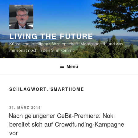
Zum
Inhalt
springen
LIVING THE FUTURE
Künstliche Intelligenz, Wissenschaft, Mental health und was
mir sonst noch in den Sinn kommt
Menü
SCHLAGWORT:
SMARTHOME
VERÖFFENTLICHT
31. MÄRZ 2015
AM
Nach gelungener CeBit-Premiere: Noki
bereitet sich auf Crowdfunding-Kampagne
vor