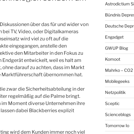
Astrodictium S
Bündnis Depre
Diskussionen über das für und wider von
Deutsche Depre
 bei TV, Video, oder Digitalkameras
Engadget
einsatz wird viel zu oft auf die
kte eingegangen, anstelle den
GWUP Blog
ktive den Mitarbeiter in den Fokus zu
Komoot
in Endgerät entwickelt, weil es halt am
t, ohne darauf zu achten, dass im Markt
Mahrko – CO2 
ie Marktführerschaft übernommen hat.
Mobilegeeks
ie zwar die Sicherheitsabteilung in der
Netzpolitik
iter regelmäßig auf die Palme bringt.
 im Moment diverse Unternehmen ihre
Sceptic
assen dabei Blackberries explizit
Scienceblogs
Tomorrow Io
ing wird dem Kunden immer noch viel