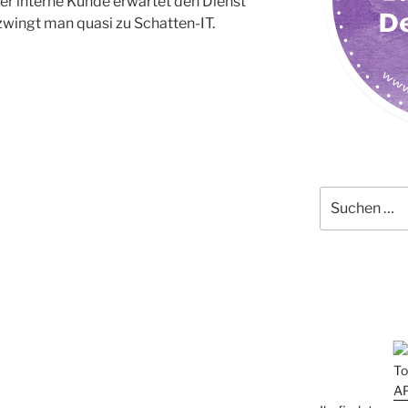
 der interne Kunde erwartet den Dienst
zwingt man quasi zu Schatten-IT.
Suchen
nach: