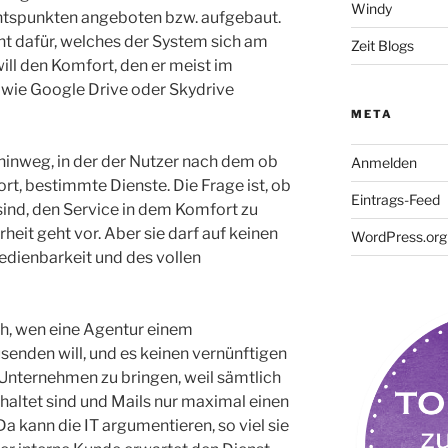
Windy
chtspunkten angeboten bzw. aufgebaut.
cht dafür, welches der System sich am
Zeit Blogs
will den Komfort, den er meist im
 wie Google Drive oder Skydrive
META
 hinweg, in der der Nutzer nach dem ob
Anmelden
rt, bestimmte Dienste. Die Frage ist, ob
Eintrags-Feed
 sind, den Service in dem Komfort zu
rheit geht vor. Aber sie darf auf keinen
WordPress.org
Bedienbarkeit und des vollen
ich, wen eine Agentur einem
enden will, und es keinen vernünftigen
Unternehmen zu bringen, weil sämtlich
haltet sind und Mails nur maximal einen
 kann die IT argumentieren, so viel sie