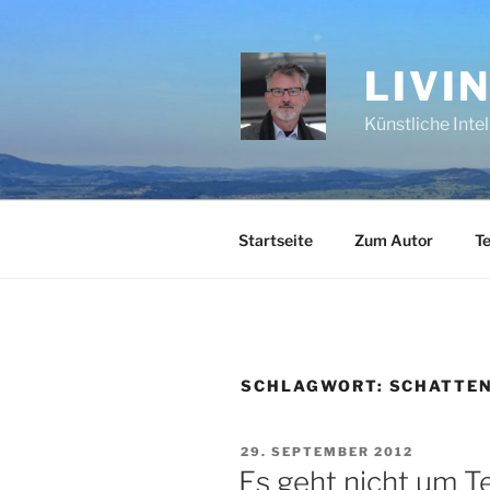
Zum
Inhalt
springen
LIVI
Künstliche Inte
Startseite
Zum Autor
Te
SCHLAGWORT:
SCHATTEN
VERÖFFENTLICHT
29. SEPTEMBER 2012
AM
Es geht nicht um 