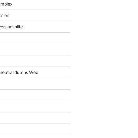
implex
ssion
ssionshilfe
neutral durchs Web