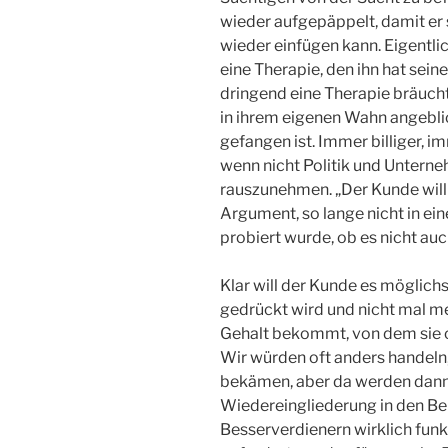
wieder aufgepäppelt, damit er 
wieder einfügen kann. Eigentlic
eine Therapie, den ihn hat seine
dringend eine Therapie bräucht
in ihrem eigenen Wahn angebli
gefangen ist. Immer billiger, i
wenn nicht Politik und Unterne
rauszunehmen. „Der Kunde will 
Argument, so lange nicht in e
probiert wurde, ob es nicht auc
Klar will der Kunde es möglich
gedrückt wird und nicht mal me
Gehalt bekommt, von dem sie od
Wir würden oft anders handeln
bekämen, aber da werden dann
Wiedereingliederung in den Ber
Besserverdienern wirklich funkt