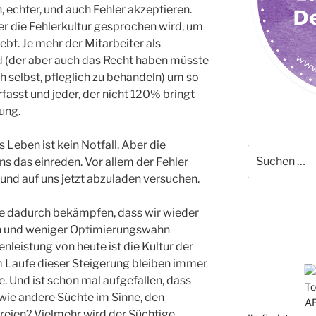
n, echter, und auch Fehler akzeptieren.
r die Fehlerkultur gesprochen wird, um
ebt. Je mehr der Mitarbeiter als
 (der aber auch das Recht haben müsste
h selbst, pfleglich zu behandeln) um so
rfasst und jeder, der nicht 120% bringt
ung.
Leben ist kein Notfall. Aber die
Suchen
uns das einreden. Vor allem der Fehler
nach:
und auf uns jetzt abzuladen versuchen.
ine dadurch bekämpfen, dass wir wieder
n und weniger Optimierungswahn
zenleistung von heute ist die Kultur der
 Laufe dieser Steigerung bleiben immer
 Und ist schon mal aufgefallen, dass
 wie andere Süchte im Sinne, den
reien? Vielmehr wird der Süchtige