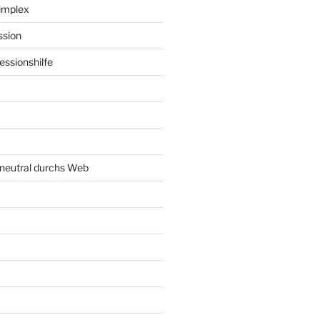
implex
ssion
ssionshilfe
neutral durchs Web