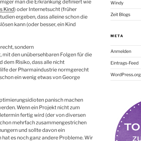
miger man die Erkrankung definiert wie
Windy
s Kind
) oder Internetsucht (früher
Zeit Blogs
Studien ergeben, dass alleine schon die
lösen kann (oder besser, ein Kind
META
erecht, sondern
Anmelden
, mit den unübersehbaren Folgen für die
 dem Risiko, dass alle nicht
Eintrags-Feed
ilfe der Pharmaindustrie normgerecht
WordPress.org
 schon ein wenig etwas von George
 Optimierungsidioten panisch machen
werden. Wenn ein Projekt nicht zum
termin fertig wird (der von diversen
 schon mehrfach zusammengestrichen
ungern und sollte davon ein
 hat es noch ganz andere Probleme. Wir