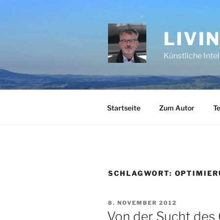
Zum
Inhalt
springen
LIVI
Künstliche Inte
Startseite
Zum Autor
Te
SCHLAGWORT:
OPTIMIE
VERÖFFENTLICHT
8. NOVEMBER 2012
AM
Von der Sucht des