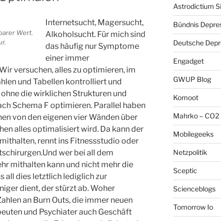
Astrodictium S
Internetsucht, Magersucht,
Bündnis Depre
sbarer Wert.
Alkoholsucht. Für mich sind
r.
Deutsche Depre
das häufig nur Symptome
einer immer
Engadget
Wir versuchen, alles zu optimieren, im
GWUP Blog
hlen und Tabellen kontrolliert und
 ohne die wirklichen Strukturen und
Komoot
ch Schema F optimieren. Parallel haben
Mahrko – CO2 
nen von den eigenen vier Wänden über
en alles optimalisiert wird. Da kann der
Mobilegeeks
ithalten, rennt ins Fitnessstudio oder
Netzpolitik
schirurgen.Und wer bei all dem
r mithalten kann und nicht mehr die
Sceptic
all dies letztlich lediglich zur
ger dient, der stürzt ab. Woher
Scienceblogs
ahlen an Burn Outs, die immer neuen
Tomorrow Io
apeuten und Psychiater auch Geschäft