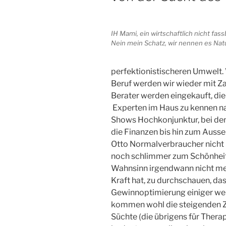
IH Mami, ein wirtschaftlich nicht fas
Nein mein Schatz, wir nennen es Natu
perfektionistischeren Umwelt. 
Beruf werden wir wieder mit Za
Berater werden eingekauft, die
Experten im Haus zu kennen na
Shows Hochkonjunktur, bei de
die Finanzen bis hin zum Ausseh
Otto Normalverbraucher nicht m
noch schlimmer zum Schönheit
Wahnsinn irgendwann nicht meh
Kraft hat, zu durchschauen, dass 
Gewinnoptimierung einiger weni
kommen wohl die steigenden Z
Süchte (die übrigens für Ther