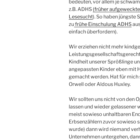
bedeuten, vor allem je schwam
z.B. ADHS
(früher aufgeweckte
Lesesucht
). So haben jüngste 
zu
frühe Einschulung ADHS
aus
einfach überfordern).
Wir erziehen nicht mehr kindg
Leistungsgesellschaftsgerecht
Kindheit unserer Sprößlinge und
angepassten Kinder eben mit H
gemacht werden. Hat für mich
Orwell oder Aldous Huxley.
Wir sollten uns nicht von den
lassen und wieder gelassener 
meist sowieso unhaltbaren Ende
Erbsenzählern zuvor sowieso
wurde) dann wird niemand verh
Unternehmen untergehen, dann