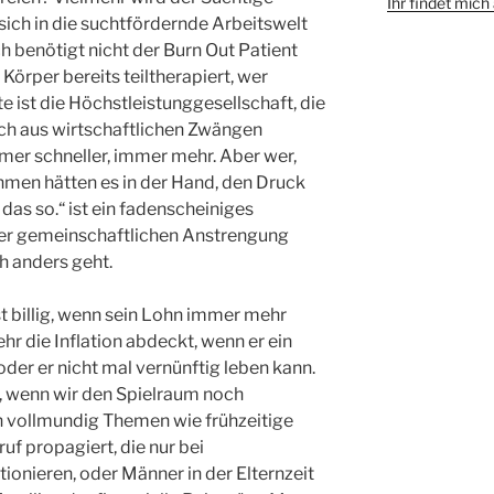
Ihr findet mic
sich in die suchtfördernde Arbeitswelt
h benötigt nicht der Burn Out Patient
 Körper bereits teiltherapiert, wer
e ist die Höchstleistunggesellschaft, die
ch aus wirtschaftlichen Zwängen
mmer schneller, immer mehr. Aber wer,
hmen hätten es in der Hand, den Druck
das so.“ ist ein fadenscheiniges
iner gemeinschaftlichen Anstrengung
h anders geht.
st billig, wenn sein Lohn immer mehr
hr die Inflation abdeckt, wenn er ein
er er nicht mal vernünftig leben kann.
, wenn wir den Spielraum noch
 vollmundig Themen wie frühzeitige
uf propagiert, die nur bei
ionieren, oder Männer in der Elternzeit