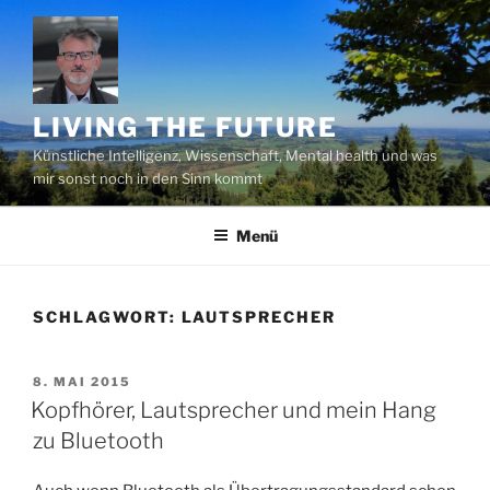
Zum
Inhalt
springen
LIVING THE FUTURE
Künstliche Intelligenz, Wissenschaft, Mental health und was
mir sonst noch in den Sinn kommt
Menü
SCHLAGWORT:
LAUTSPRECHER
VERÖFFENTLICHT
8. MAI 2015
AM
Kopfhörer, Lautsprecher und mein Hang
zu Bluetooth