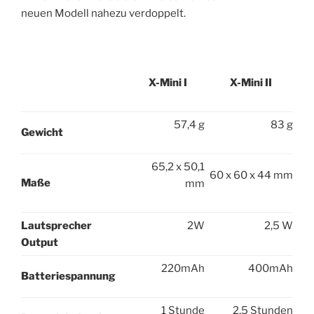
neuen Modell nahezu verdoppelt.
X-Mini I
X-Mini II
57,4 g
83 g
Gewicht
65,2 x 50,1
60 x 60 x 44 mm
Maße
mm
Lautsprecher
2W
2,5 W
Output
220mAh
400mAh
Batteriespannung
1 Stunde
2,5 Stunden