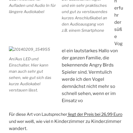
h
Aufladen und Audio In für
und ein sehr praktisches
erfu
längere Audiokabel
und gut zu verstauendes
hr
kurzes Anschlußkabel an
der
den Audioausgang von
süß
z.B. einem Smartphone
e
Vog
el ein lautstarkes Hallo von
der ganzen Familie, die
An/Aus LED und
bekennende Angry Birds
Einschalter. Hier kann
man auch sehr gut
Spieler sind. Vermtulich
sehen, wie gut sich das
werde ich den Vogel
kurze Audiokabel
demnächst nicht mehr so
verstauen lässt.
schnell sehen, wenn er im
Einsatz vo
Für diese Art von Lautsprecher
liegt der Preis bei 26,99 Euro
und wer weiß, wie viel
n Kinderzimmer zu Kinderzimmer
wandert.