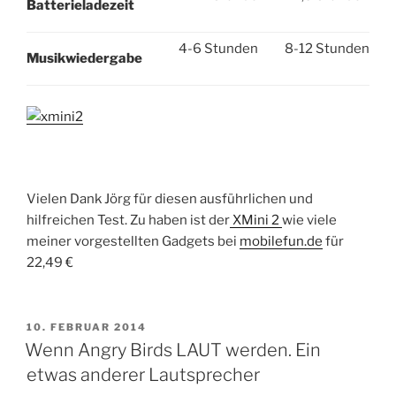
Batterieladezeit
4-6 Stunden
8-12 Stunden
Musikwiedergabe
Vielen Dank Jörg für diesen ausführlichen und
hilfreichen Test. Zu haben ist der
XMini 2
wie viele
meiner vorgestellten Gadgets bei
mobilefun.de
für
22,49 €
VERÖFFENTLICHT
10. FEBRUAR 2014
AM
Wenn Angry Birds LAUT werden. Ein
etwas anderer Lautsprecher