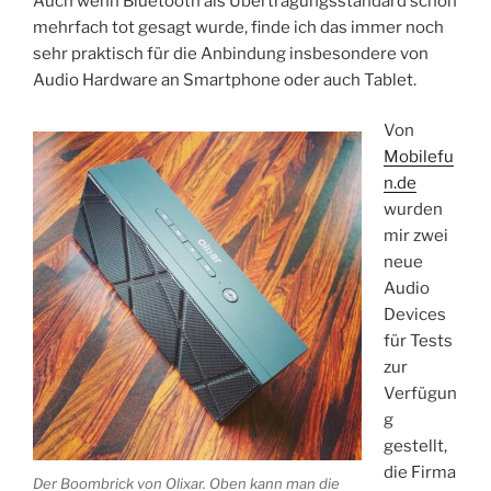
Auch wenn Bluetooth als Übertragungsstandard schon
mehrfach tot gesagt wurde, finde ich das immer noch
sehr praktisch für die Anbindung insbesondere von
Audio Hardware an Smartphone oder auch Tablet.
Von
Mobilefu
n.de
wurden
mir zwei
neue
Audio
Devices
für Tests
zur
Verfügun
g
gestellt,
die Firma
Der Boombrick von Olixar. Oben kann man die