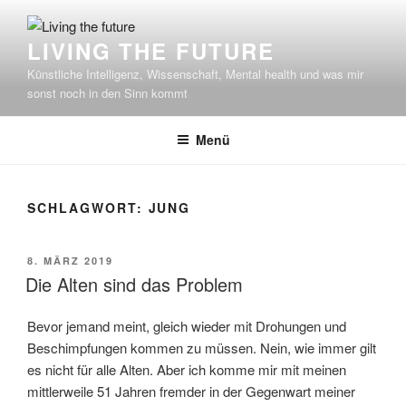
Zum
Inhalt
LIVING THE FUTURE
springen
Künstliche Intelligenz, Wissenschaft, Mental health und was mir
sonst noch in den Sinn kommt
Menü
SCHLAGWORT:
JUNG
VERÖFFENTLICHT
8. MÄRZ 2019
AM
Die Alten sind das Problem
Bevor jemand meint, gleich wieder mit Drohungen und
Beschimpfungen kommen zu müssen. Nein, wie immer gilt
es nicht für alle Alten. Aber ich komme mir mit meinen
mittlerweile 51 Jahren fremder in der Gegenwart meiner