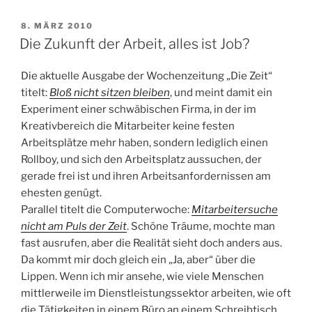
VERÖFFENTLICHT
8. MÄRZ 2010
AM
Die Zukunft der Arbeit, alles ist Job?
Die aktuelle Ausgabe der Wochenzeitung „Die Zeit“
titelt:
Bloß nicht sitzen bleiben
, und meint damit ein
Experiment einer schwäbischen Firma, in der im
Kreativbereich die Mitarbeiter keine festen
Arbeitsplätze mehr haben, sondern lediglich einen
Rollboy, und sich den Arbeitsplatz aussuchen, der
gerade frei ist und ihren Arbeitsanfordernissen am
ehesten genügt.
Parallel titelt die Computerwoche:
Mitarbeitersuche
nicht am Puls der Zeit
. Schöne Träume, mochte man
fast ausrufen, aber die Realität sieht doch anders aus.
Da kommt mir doch gleich ein „Ja, aber“ über die
Lippen. Wenn ich mir ansehe, wie viele Menschen
mittlerweile im Dienstleistungssektor arbeiten, wie oft
die Tätigkeiten in einem Büro an einem Schreibtisch