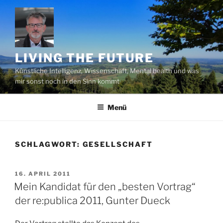
Zum
Inhalt
springen
LIVING THE FUTURE
Künstliche Intelligenz, Wissenschaft, Mental health und was
mir sonst noch in den Sinn kommt
Menü
SCHLAGWORT:
GESELLSCHAFT
VERÖFFENTLICHT
16. APRIL 2011
AM
Mein Kandidat für den „besten Vortrag“
der re:publica 2011, Gunter Dueck