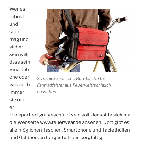
Wer es
robust
und
stabil
mag und
sicher
sein will,
dass sein
Smartph
one oder
So schick kann eine Bürotasche für
was auch
Fahrradfahrer aus Feuerwehrschlauch
aussehen.
immer
sie oder
er
transportiert gut geschützt sein soll, der sollte sich mal
die Webseite
www.feuerwear.de
ansehen. Dort gibt es
alle möglichen Taschen, Smartphone und Tablethüllen
und Geldbörsen hergestellt aus sorgfältig