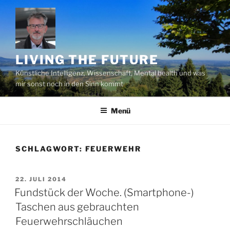
Zum
Inhalt
springen
LIVING THE FUTURE
Künstliche Intelligenz, Wissenschaft, Mental health und was
mir sonst noch in den Sinn kommt
Menü
SCHLAGWORT:
FEUERWEHR
VERÖFFENTLICHT
22. JULI 2014
AM
Fundstück der Woche. (Smartphone-)
Taschen aus gebrauchten
Feuerwehrschläuchen