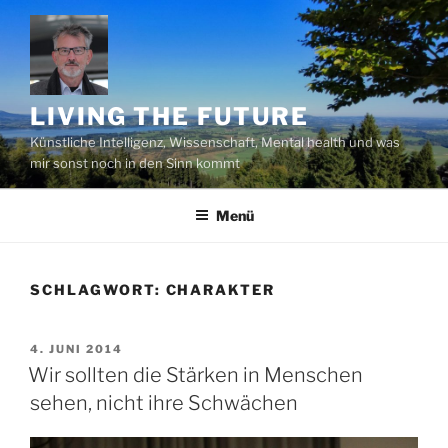
Zum
Inhalt
springen
LIVING THE FUTURE
Künstliche Intelligenz, Wissenschaft, Mental health und was
mir sonst noch in den Sinn kommt
Menü
SCHLAGWORT:
CHARAKTER
VERÖFFENTLICHT
4. JUNI 2014
AM
Wir sollten die Stärken in Menschen
sehen, nicht ihre Schwächen