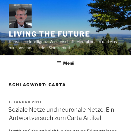
Zum
Inhalt
springen
LIVING THE FUTURE
Künstliche Intelligenz, Wissenschaft, Mental health und was
mir sonst noch in den Sinn kommt
Menü
SCHLAGWORT:
CARTA
VERÖFFENTLICHT
1. JANUAR 2011
AM
Soziale Netze und neuronale Netze: Ein
Antwortversuch zum Carta Artikel