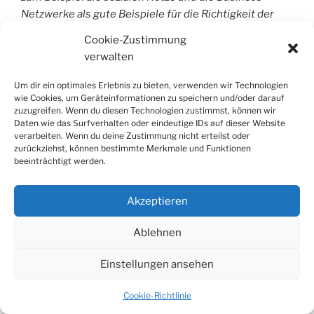
Netzwerke als gute Beispiele für die Richtigkeit der
These. Viele meiner Tipps für Problemlösungen
Cookie-Zustimmung
erlange ich durch Crowdsourcing, durch die Frage, die
verwalten
ich an die Netzcommunity stelle und die mir sehr oft
durch jemanden beantwortet wird, der entweder
Um dir ein optimales Erlebnis zu bieten, verwenden wir Technologien
selbst die Lösung kennt, oder jemanden kennt, der sie
wie Cookies, um Geräteinformationen zu speichern und/oder darauf
zuzugreifen. Wenn du diesen Technologien zustimmst, können wir
kennt, oder jemanden….
Daten wie das Surfverhalten oder eindeutige IDs auf dieser Website
verarbeiten. Wenn du deine Zustimmung nicht erteilst oder
10. My Place
zurückziehst, können bestimmte Merkmale und Funktionen
beeinträchtigt werden.
Mit Sicherheit für mich das Schlüsselthema der
Zukunft. Die Arbeitszeitmodelle des 9-17 Uhr Jobs
gelten für immer weniger Bereiche. Wissensarbeiter,
Akzeptieren
gerade im internationalen Kontext können theoretisch
immer und überall arbeiten. Das bedingt zum einen die
Ablehnen
Disziplin, auch nicht erreichbar, privat zu sein. Zum
Einstellungen ansehen
anderen eröffnet es aber auch ganz andere
Möglichkeiten, Beruf und Familie in Einklang zu
Cookie-Richtlinie
bringen, dann zu arbeiten, wenn man kreativ ist, wenn