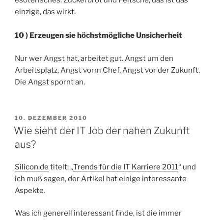
esoterisches. Zuckerbrot und Peitsche, das ist das
einzige, das wirkt.
10 ) Erzeugen sie höchstmögliche Unsicherheit
Nur wer Angst hat, arbeitet gut. Angst um den
Arbeitsplatz, Angst vorm Chef, Angst vor der Zukunft.
Die Angst spornt an.
VERÖFFENTLICHT
10. DEZEMBER 2010
AM
Wie sieht der IT Job der nahen Zukunft
aus?
Silicon.de
titelt: „
Trends für die IT Karriere 2011
“ und
ich muß sagen, der Artikel hat einige interessante
Aspekte.
Was ich generell interessant finde, ist die immer