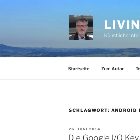
Zum
Inhalt
springen
LIVI
Künstliche Inte
Startseite
Zum Autor
Te
SCHLAGWORT:
ANDROID 
VERÖFFENTLICHT
26. JUNI 2014
AM
Die Google I/O Key