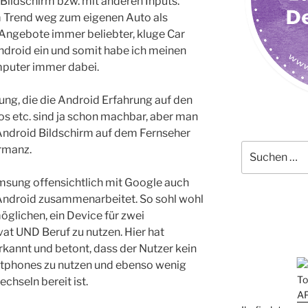
ildschirm bzw. mit anderen Inputs.
 Trend weg zum eigenen Auto als
Angebote immer beliebter, kluge Car
ndroid ein und somit habe ich meinen
puter immer dabei.
ng, die die Android Erfahrung auf den
os etc. sind ja schon machbar, aber man
Android Bildschirm auf dem Fernseher
Suchen
ormanz.
nach:
amsung offensichtlich mit Google auch
 Android zusammenarbeitet. So sohl wohl
glichen, ein Device für zwei
at UND Beruf zu nutzen. Hier hat
annt und betont, dass der Nutzer kein
rtphones zu nutzen und ebenso wenig
chseln bereit ist.