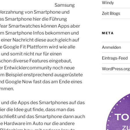
Windy
Samsung
 Verzahnung von Smartphone und
Zeit Blogs
das Smartphone hier die Führung
Wear Smartwatches können Apps aber
 vom Smartphone Infos bekommen und
META
iner Nachricht diese auch gleich auf
 Google Fit Plattform wird wie alle
Anmelden
 und somit nicht nur für einen
Eintrags-Feed
schon diverse Features eingebaut,
der Entwicklercommunity noch neue
WordPress.org
um Beispiel enstprechend ausgerüstete
nd Google Now fast das am Ende eines
sammen.
g und die Apps des Smartphones auf das
ier die Idee gut finde, dass man das
schließt und das Smartphone dann auch
die Hardware im Auto nur die andere