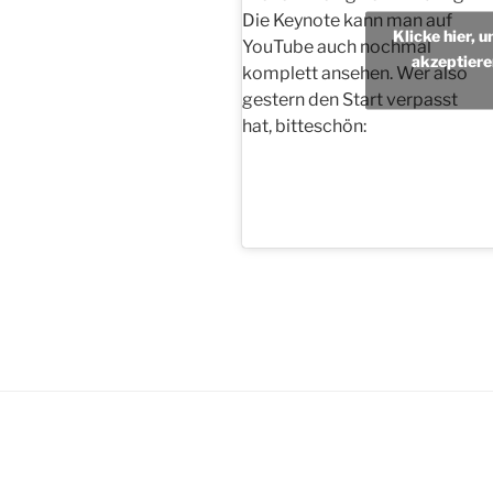
Die Keynote kann man auf
Klicke hier, 
YouTube auch nochmal
akzeptiere
komplett ansehen. Wer also
gestern den Start verpasst
hat, bitteschön: