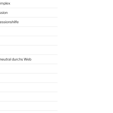
implex
ssion
ssionshilfe
neutral durchs Web