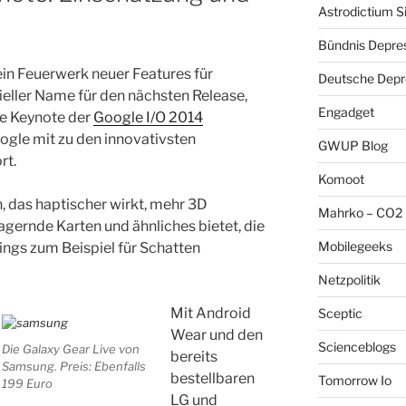
Astrodictium S
Bündnis Depre
in Feuerwerk neuer Features für
Deutsche Depre
zieller Name für den nächsten Release,
Engadget
ie Keynote der
Google I/O 2014
ogle mit zu den innovativsten
GWUP Blog
rt.
Komoot
, das haptischer wirkt, mehr 3D
Mahrko – CO2 
agernde Karten und ähnliches bietet, die
Mobilegeeks
ings zum Beispiel für Schatten
Netzpolitik
Mit Android
Sceptic
Wear und den
Scienceblogs
Die Galaxy Gear Live von
bereits
Samsung. Preis: Ebenfalls
bestellbaren
Tomorrow Io
199 Euro
LG und