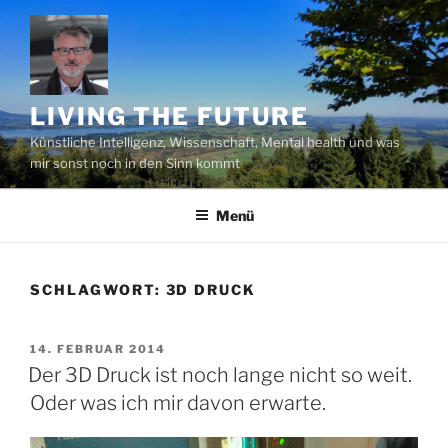
Zum
Inhalt
springen
LIVING THE FUTURE
Künstliche Intelligenz, Wissenschaft, Mental health und was
mir sonst noch in den Sinn kommt
Menü
SCHLAGWORT:
3D DRUCK
VERÖFFENTLICHT
14. FEBRUAR 2014
AM
Der 3D Druck ist noch lange nicht so weit.
Oder was ich mir davon erwarte.