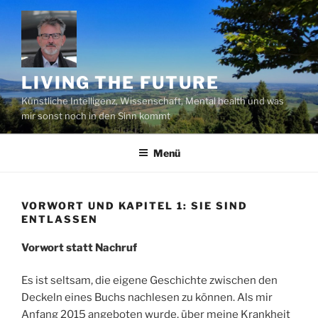
Zum
Inhalt
springen
LIVING THE FUTURE
Künstliche Intelligenz, Wissenschaft, Mental health und was
mir sonst noch in den Sinn kommt
Menü
VORWORT UND KAPITEL 1: SIE SIND
ENTLASSEN
Vorwort statt Nachruf
Es ist seltsam, die eigene Geschichte zwischen den
Deckeln eines Buchs nachlesen zu können. Als mir
Anfang 2015 angeboten wurde, über meine Krankheit