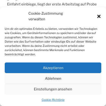
Einfahrt einbiege, liegt der erste Arbeitstag auf Probe
auch gedanklich hinter mir und ich kann mich
Cookie-Zustimmung
tatsächlich auf das Familienleben einlassen, das in
verwalten
Gestalt meiner Kinder bereits an der Eingangstür auf
mich wartet und aufgeregt und neugierig die neuesten
Um dir ein optimales Erlebnis zu bieten, verwenden wir Technologien
Nachrichten will durcheinander auf mich
wie Cookies, um Geräteinformationen zu speichern und/oder darauf
zuzugreifen. Wenn du diesen Technologien zustimmst, können wir
niederprasseln lässt. Von hinten höre ich Sibylle: »Nun
Daten wie das Surfverhalten oder eindeutige IDs auf dieser Website
lasst den Papa doch mal erst reinkommen, dann könnt
verarbeiten. Wenn du deine Zustimmung nicht erteilst oder
ihr ihm immer noch alles erzählen. Langsam. Und der
zurückziehst, können bestimmte Merkmale und Funktionen
beeinträchtigt werden.
Reihe nach.« Drinnen duftet es bereits nach
Mittagessen und im Esszimmer stehen schon Teller
auf dem Esstisch. Ich stolpere beinahe über eine
Akzeptieren
unserer Katzen, die die Gelegenheit der offenen
Haustür nützt und zwischen meinen Beinen hindurch in
Ablehnen
die Wohnung sprintet. Es ist Mimi, unsere schwarz-
Einstellungen ansehen
weiß gefleckte älteste Katze, die durch eine Krankheit
ein Auge verloren hat, was ihrer Dynamik und auch
Cookie-Richtlinie
ihrem Jagdtalent keinesfalls geschadet hat. Aber