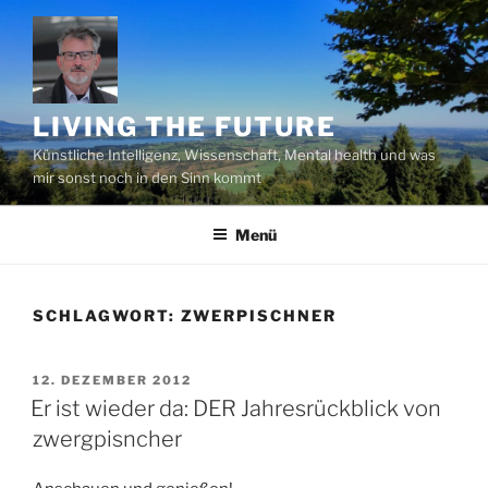
Zum
Inhalt
springen
LIVING THE FUTURE
Künstliche Intelligenz, Wissenschaft, Mental health und was
mir sonst noch in den Sinn kommt
Menü
SCHLAGWORT:
ZWERPISCHNER
VERÖFFENTLICHT
12. DEZEMBER 2012
AM
Er ist wieder da: DER Jahresrückblick von
zwergpisncher