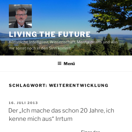
Zum
Inhalt
springen
LIVING THE FUTURE
Künstliche Intelligenz, Wissenschaft, Mental health und was
mir sonst noch in den Sinn kommt
Menü
SCHLAGWORT:
WEITERENTWICKLUNG
VERÖFFENTLICHT
16. JULI 2013
AM
Der „Ich mache das schon 20 Jahre, ich
kenne mich aus“ Irrtum