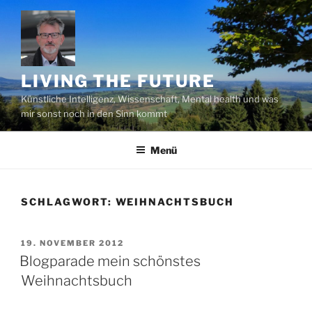
Zum
Inhalt
springen
LIVING THE FUTURE
Künstliche Intelligenz, Wissenschaft, Mental health und was
mir sonst noch in den Sinn kommt
Menü
SCHLAGWORT:
WEIHNACHTSBUCH
VERÖFFENTLICHT
19. NOVEMBER 2012
AM
Blogparade mein schönstes
Weihnachtsbuch