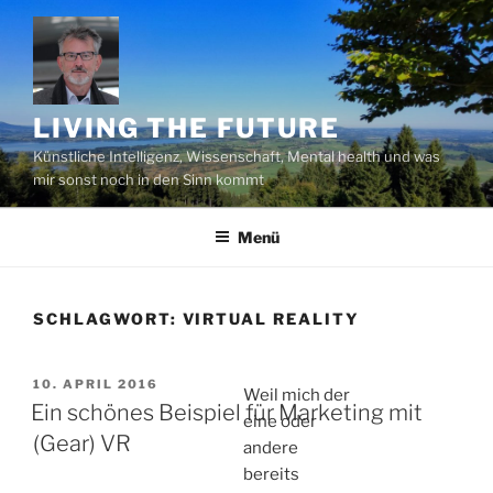
Zum
Inhalt
springen
LIVING THE FUTURE
Künstliche Intelligenz, Wissenschaft, Mental health und was
mir sonst noch in den Sinn kommt
Menü
SCHLAGWORT:
VIRTUAL REALITY
VERÖFFENTLICHT
10. APRIL 2016
Weil mich der
AM
Ein schönes Beispiel für Marketing mit
eine oder
(Gear) VR
andere
bereits