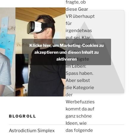
fragte, ob
diese Gear
VR überhaupt
für
irgendetwas
gut sei. Klar,
erstens mal
Klicke hier, um Marketing-Cookies zu
für das
akzeptieren und diesen Inhalt zu
aktivieren
Wichtigste
im Leben:
Spass haben.
Aber selbst
die Kategorie
der
Werbefuzzies
kommt da auf
ganz schöne
BLOGROLL
Ideen, wie
das folgende
Astrodictium Simplex