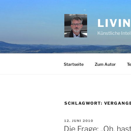
Zum
Inhalt
springen
LIVI
Künstliche Inte
Startseite
Zum Autor
Te
SCHLAGWORT:
VERGANG
VERÖFFENTLICHT
12. JUNI 2010
AM
Die Frage: „Oh, has