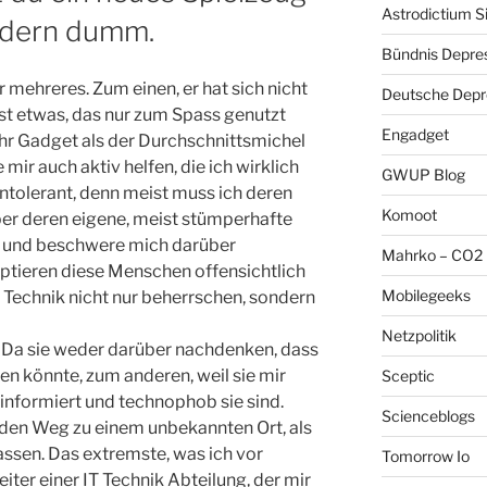
Astrodictium S
ondern dumm.
Bündnis Depre
ir mehreres. Zum einen, er hat sich nicht
Deutsche Depre
ist etwas, das nur zum Spass genutzt
Engadget
hr Gadget als der Durchschnittsmichel
 mir auch aktiv helfen, die ich wirklich
GWUP Blog
intolerant, denn meist muss ich deren
Komoot
er deren eigene, meist stümperhafte
 und beschwere mich darüber
Mahrko – CO2 
tieren diese Menschen offensichtlich
Mobilegeeks
ie Technik nicht nur beherrschen, sondern
Netzpolitik
. Da sie weder darüber nachdenken, dass
en könnte, zum anderen, weil sie mir
Sceptic
informiert und technophob sie sind.
Scienceblogs
 den Weg zu einem unbekannten Ort, als
assen. Das extremste, was ich vor
Tomorrow Io
eiter einer IT Technik Abteilung, der mir