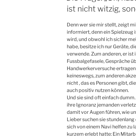
ist nicht witzig, s
Denn wer sie mir stellt, zeigt m
informiert, denn ein Spielzeug 
wird, und obwohl ich sicher me
habe, besitze ich nur Geräte, die
verwende. Zum anderen, er ist 
Fussbalgefasele, Gespräche üb
Handwerkerversuche ertragen
keineswegs, zum anderen akzep
nicht , das es Personen gibt, d
auch positiv nutzen können.
Und sie sind oft einfach dumm
ihre Ignoranz jemanden verletz
damit vor Augen führen, wie un
Lieber suchen sie stundenlang
sich von einem Navi helfen zu l
kurzem erlebt hatte: Ein Mitarb