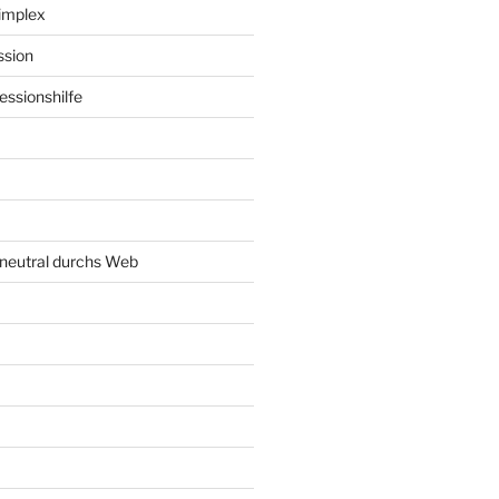
implex
ssion
ssionshilfe
neutral durchs Web