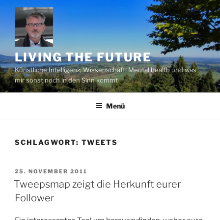
Zum
Inhalt
springen
LIVING THE FUTURE
Künstliche Intelligenz, Wissenschaft, Mental health und was
mir sonst noch in den Sinn kommt
Menü
SCHLAGWORT:
TWEETS
VERÖFFENTLICHT
25. NOVEMBER 2011
AM
Tweepsmap zeigt die Herkunft eurer
Follower