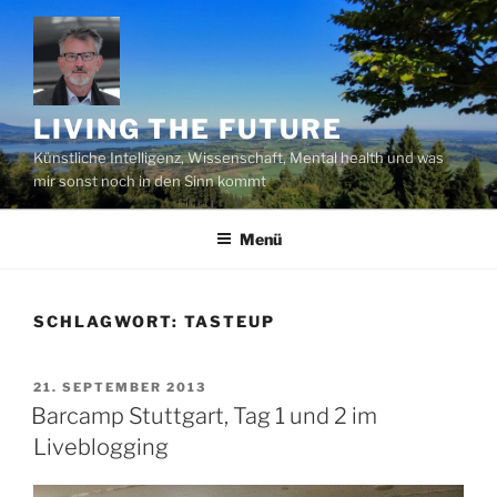
Zum
Inhalt
springen
LIVING THE FUTURE
Künstliche Intelligenz, Wissenschaft, Mental health und was
mir sonst noch in den Sinn kommt
Menü
SCHLAGWORT:
TASTEUP
VERÖFFENTLICHT
21. SEPTEMBER 2013
AM
Barcamp Stuttgart, Tag 1 und 2 im
Liveblogging