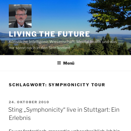
Zum
Inhalt
springen
LIVING THE FUTURE
Künstliche Intelligenz, Wissenschaft, Mental health und was
mir sonst noch in den Sinn kommt
Menü
SCHLAGWORT:
SYMPHONICITY TOUR
VERÖFFENTLICHT
24. OKTOBER 2010
AM
Sting „Symphonicity“ live in Stuttgart: Ein
Erlebnis