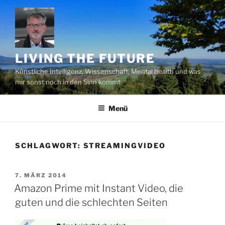
Zum
Inhalt
springen
LIVING THE FUTURE
Künstliche Intelligenz, Wissenschaft, Mental health und was
mir sonst noch in den Sinn kommt
Menü
SCHLAGWORT:
STREAMINGVIDEO
VERÖFFENTLICHT
7. MÄRZ 2014
AM
Amazon Prime mit Instant Video, die
guten und die schlechten Seiten