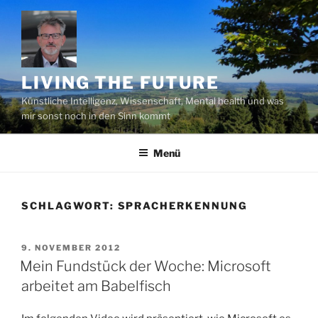
Zum
Inhalt
springen
LIVING THE FUTURE
Künstliche Intelligenz, Wissenschaft, Mental health und was
mir sonst noch in den Sinn kommt
Menü
SCHLAGWORT:
SPRACHERKENNUNG
VERÖFFENTLICHT
9. NOVEMBER 2012
AM
Mein Fundstück der Woche: Microsoft
arbeitet am Babelfisch