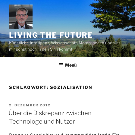
Zum
Inhalt
springen
LIVING THE FUTURE
Künstliche Intelligenz, Wissenschaft, Mental health und was
mir sonst noch in den Sinn kommt
Menü
SCHLAGWORT:
SOZIALISATION
VERÖFFENTLICHT
2. DEZEMBER 2012
AM
Über die Diskrepanz zwischen
Technologe und Nutzer