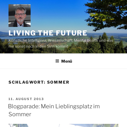
Zum
Inhalt
springen
LIVING THE FUTURE
Künstliche Intelligenz, Wissenschaft, Mental health und was
mir sonst noch in den Sinn kommt
Menü
SCHLAGWORT:
SOMMER
VERÖFFENTLICHT
11. AUGUST 2013
AM
Blogparade: Mein Lieblingsplatz im
Sommer