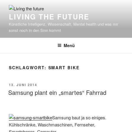
Zum
Inhalt
LIVING THE FUTURE
springen
Künstliche Intelligenz, Wissenschaft, Mental health und was mir
sonst noch in den Sinn kommt
Menü
SCHLAGWORT:
SMART BIKE
VERÖFFENTLICHT
13. JUNI 2014
AM
Samsung plant ein „smartes“ Fahrrad
Samsung baut ja so einiges.
Kühlschränke, Waschmaschinen, Fernseher,
Smartphones, Computer.