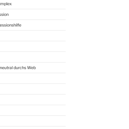
implex
ssion
ssionshilfe
neutral durchs Web