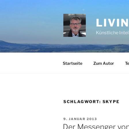
Zum
Inhalt
springen
LIVI
Künstliche Inte
Startseite
Zum Autor
Te
SCHLAGWORT:
SKYPE
VERÖFFENTLICHT
9. JANUAR 2013
AM
Der Messenger von