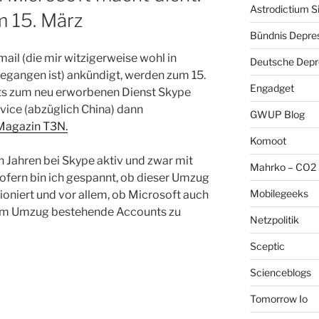
Astrodictium S
 15. März
Bündnis Depre
ail (die mir witzigerweise wohl in
Deutsche Depre
egangen ist) ankündigt, werden zum 15.
Engadget
s zum neu erworbenen Dienst Skype
vice (abzüglich China) dann
GWUP Blog
 Magazin T3N.
Komoot
n Jahren bei Skype aktiv und zwar mit
Mahrko – CO2 
sofern bin ich gespannt, ob dieser Umzug
Mobilegeeks
ioniert und vor allem, ob Microsoft auch
 dem Umzug bestehende Accounts zu
Netzpolitik
Sceptic
Scienceblogs
Tomorrow Io