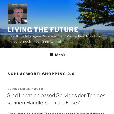
Zum
Inhalt
springen
LIVING THE FUTURE
Künstliche Intelligenz, Wissenschaft, Mental health und was
mir sonst noch in den Sinn kommt
Menü
SCHLAGWORT:
SHOPPING 2.0
VERÖFFENTLICHT
5. NOVEMBER 2010
AM
Sind Location based Services der Tod des
kleinen Händlers um die Ecke?