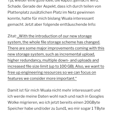
Tja, wieder eine gute Idee, die kaputt gemacht wird.
Schade. Gerade der Aspekt, dass ich durch teilen von
Plattenplatz zusätzlichen Platz im Netz gewinnen
konnte, hatte für mich bislang Wuala interessant
gemacht. Jetzt aber folgende enttäuschende Info:
Zitat:
„With the introduction of our new storage
system, the whole file storage scheme has changed.
There are some major improvements coming with this
new storage system, such as incremental upload,
higher redundancy, multiple down- and uploads and
increased file size limit (up to 100 GB). Also, we want to
free up engineering resources so we can focus on
features we consider more important.“
Damit ist für mich Wuala nicht mehr interessant und
ich werde meine Daten wohl nach und nach in Googles
Wolke migrieren, wo ich jetzt bereits einen 20GByte
Speicher habe und/oder zu 1und1, wo mir sogar 1 TByte