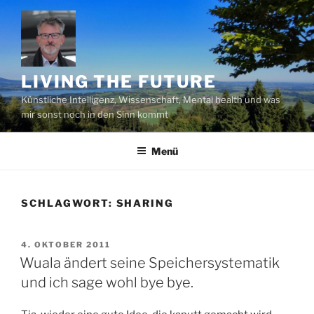
Zum
Inhalt
springen
LIVING THE FUTURE
Künstliche Intelligenz, Wissenschaft, Mental health und was
mir sonst noch in den Sinn kommt
Menü
SCHLAGWORT:
SHARING
VERÖFFENTLICHT
4. OKTOBER 2011
AM
Wuala ändert seine Speichersystematik
und ich sage wohl bye bye.