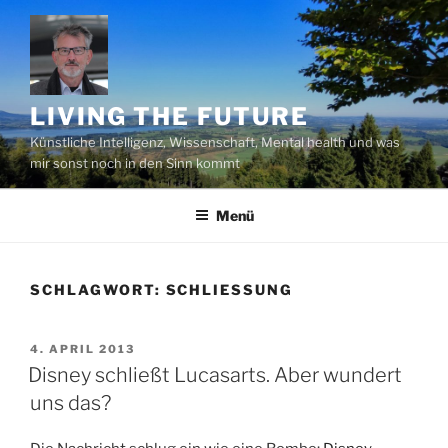
Zum
Inhalt
springen
LIVING THE FUTURE
Künstliche Intelligenz, Wissenschaft, Mental health und was
mir sonst noch in den Sinn kommt
Menü
SCHLAGWORT:
SCHLIESSUNG
VERÖFFENTLICHT
4. APRIL 2013
AM
Disney schließt Lucasarts. Aber wundert
uns das?