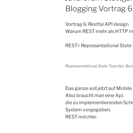
Blogging Vortrag 6
Vortrag 6: Restful API design
Warum REST mehr als HTTP mi
REST= Representational State 
Representational State Transfer. Bun
Das ganze soll jetzt auf Mobil
Also braucht man eine Api.
die zu implementierenden Schn
System vorgegeben.
REST möchte: