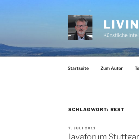
Zum
Inhalt
springen
LIVI
Künstliche Inte
Startseite
Zum Autor
Te
SCHLAGWORT:
REST
VERÖFFENTLICHT
7. JULI 2011
AM
Javaforum Stuttgar