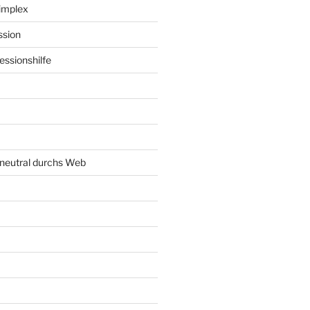
implex
ssion
ssionshilfe
neutral durchs Web