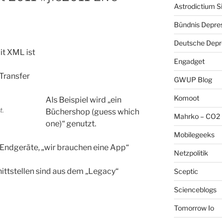
Astrodictium S
Bündnis Depre
Deutsche Depre
t XML ist
Engadget
Transfer
GWUP Blog
Komoot
Als Beispiel wird „ein
t.
Büchershop (guess which
Mahrko – CO2 
one)“ genutzt.
Mobilegeeks
e Endgeräte, „wir brauchen eine App“
Netzpolitik
ittstellen sind aus dem „Legacy“
Sceptic
Scienceblogs
Tomorrow Io